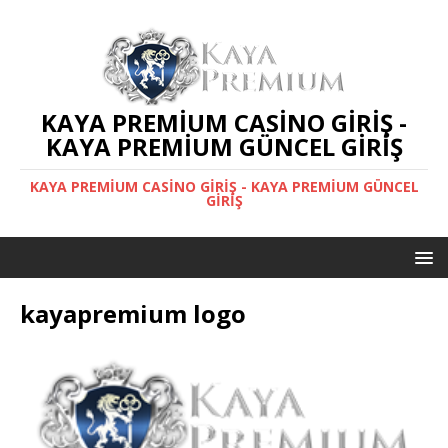
KAYA PREMIUM CASINO GIRIŞ -
KAYA PREMIUM GÜNCEL GIRIŞ
KAYA PREMIUM CASINO GIRIŞ - KAYA PREMIUM GÜNCEL
GIRIŞ
kayapremium logo