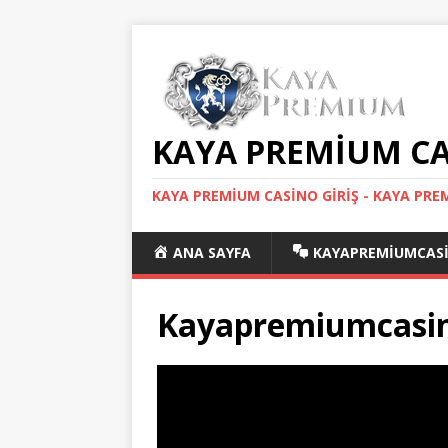
KAYA PREMIUM CA
KAYA PREMIUM CASINO GIRIŞ - KAYA PRE
ANA SAYFA
KAYAPREMIUMCASI
Kayapremiumcasi