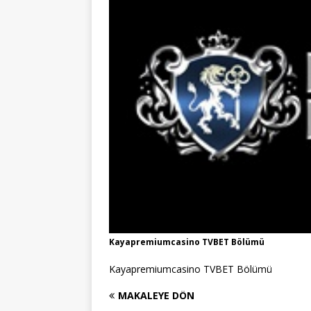
Kayapremiumcasino TVBET Bölümü
Kayapremiumcasino TVBET Bölümü
MAKALEYE DÖN